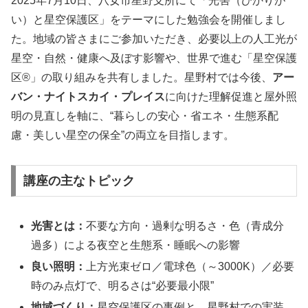
2025年7月10日、八女市星野支所にて「光害（ひかりが
い）と星空保護区」をテーマにした勉強会を開催しまし
た。地域の皆さまにご参加いただき、必要以上の人工光が
星空・自然・健康へ及ぼす影響や、世界で進む「星空保護
区®」の取り組みを共有しました。星野村では今後、
アー
バン・ナイトスカイ・プレイス
に向けた理解促進と屋外照
明の見直しを軸に、“暮らしの安心・省エネ・生態系配
慮・美しい星空の保全”の両立を目指します。
講座の主なトピック
光害とは：
不要な方向・過剰な明るさ・色（青成分
過多）による夜空と生態系・睡眠への影響
良い照明：
上方光束ゼロ／電球色（～3000K）／必要
時のみ点灯で、明るさは“必要最小限”
地域づくり：
星空保護区の事例と、星野村での実装