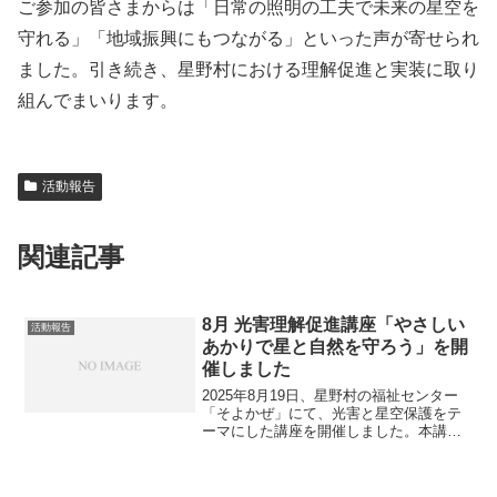
ご参加の皆さまからは「日常の照明の工夫で未来の星空を
守れる」「地域振興にもつながる」といった声が寄せられ
ました。引き続き、星野村における理解促進と実装に取り
組んでまいります。
活動報告
関連記事
8月 光害理解促進講座「やさしい
活動報告
あかりで星と自然を守ろう」を開
催しました
2025年8月19日、星野村の福祉センター
「そよかぜ」にて、光害と星空保護をテ
ーマにした講座を開催しました。本講座
は、高齢者と子どもたち（55名）を対象
に、星空にやさしいあかりの使い方を楽
しく学ぶワークショップ形式で行われま