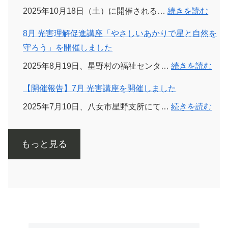
:
2025年10月18日（土）に開催される…
続きを読む
【登
8月 光害理解促進講座「やさしいあかりで星と自然を
壇
守ろう」を開催しました
の
:
2025年8月19日、星野村の福祉センタ…
続きを読む
お
8
知
【開催報告】7月 光害講座を開催しました
月
ら
:
2025年7月10日、八女市星野支所にて…
続きを読む
光
せ】
【開
害
第
催
理
31
もっと見る
報
解
回
告】
促
法
7
進
政
月
講
大
光
座
学
害
「や
全