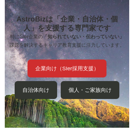
AstroBizは「企業・自治体・個
人」を支援する専門家です
特にSIer企業の
「知られていない・伝わっていない」
課題を解決するキャリア教育支援に注力しています。
企業向け（SIer採用支援）
自治体向け
個人・ご家族向け