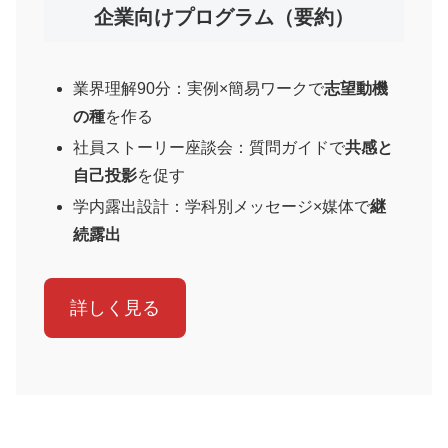
企業向けプログラム（要約）
業界理解90分：実例×簡易ワークで
志望動機
の種
を作る
社員ストーリー座談会：質問ガイドで
共感と
自己投影
を促す
学内露出設計：学科別メッセージ×媒体で
継
続露出
詳しく見る