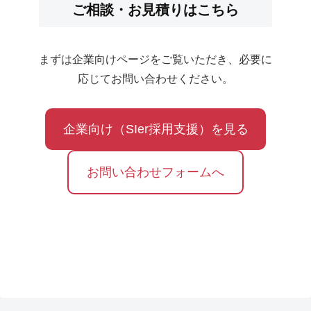
ご相談・お見積りはこちら
講
さ
国
座
し
卒
を
い
業
まずは企業向けページをご覧いただき、必要に
開
あ
生
応じてお問い合わせください。
催
か
の
し
り
集
ま
で
企業向け（SIer採用支援）を見る
い
し
星
「福
た
と
岡
お問い合わせフォームへ
自
大
然
会」
を
記
守
念
ろ
講
う」
演
を